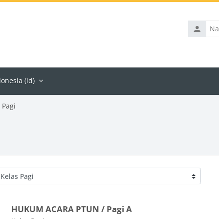
Nama
penggun
nesia ‎(id)‎
 Pagi
HUKUM ACARA PTUN / Pagi A