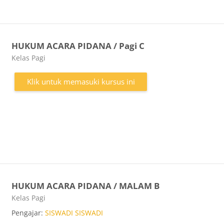
HUKUM ACARA PIDANA / Pagi C
Kategori kursus
Kelas Pagi
Klik untuk memasuki kursus ini
HUKUM ACARA PIDANA / MALAM B
Kategori kursus
Kelas Pagi
Pengajar:
SISWADI SISWADI