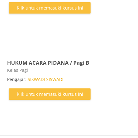
Klik untuk memasuki kursus ini
HUKUM ACARA PIDANA / Pagi B
Kategori kursus
Kelas Pagi
Pengajar:
SISWADI SISWADI
Klik untuk memasuki kursus ini