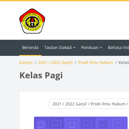
Lewati ke konten utama
Beranda
Tautan Siakad
Panduan
Bahasa Indo
Kursus
2021 / 2022 Ganjil
Prodi Ilmu Hukum
Kelas
Kelas Pagi
Kategori kursus