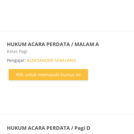
HUKUM ACARA PERDATA / MALAM A
Kategori kursus
Kelas Pagi
Pengajar:
ALEKSANDER SEBAYANG
Klik untuk memasuki kursus ini
HUKUM ACARA PERDATA / Pagi D