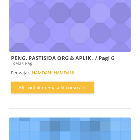
PENG. PASTISIDA ORG & APLIK . / Pagi G
Kategori kursus
Kelas Pagi
Pengajar:
HAMDANI HAMDANI
Klik untuk memasuki kursus ini