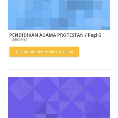
PENDIDIKAN AGAMA PROTESTAN / Pagi G
Kategori kursus
Kelas Pagi
Klik untuk memasuki kursus ini