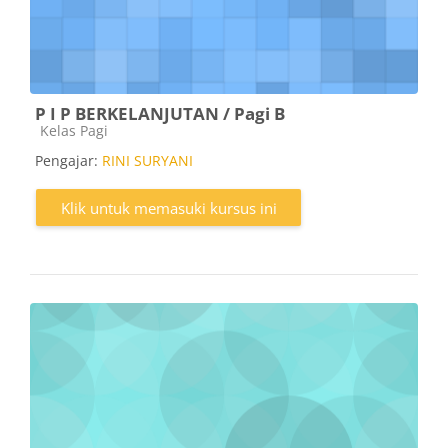
P I P BERKELANJUTAN / Pagi B
Kategori kursus
Kelas Pagi
Pengajar:
RINI SURYANI
Klik untuk memasuki kursus ini