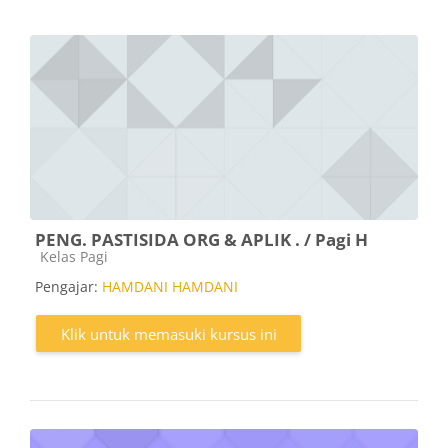
PENG. PASTISIDA ORG & APLIK . / Pagi H
Kategori kursus
Kelas Pagi
Pengajar:
HAMDANI HAMDANI
Klik untuk memasuki kursus ini