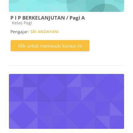
P I P BERKELANJUTAN / Pagi A
Kategori kursus
Kelas Pagi
Pengajar:
SRI ANDAYANI
Klik untuk memasuki kursus ini