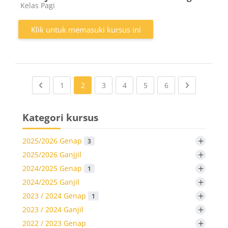
Kategori kursus
Kelas Pagi
Klik untuk memasuki kursus ini
Previous page
(current)
(current)
(current)
(current)
(current)
Next page
1
2
3
4
5
6
Kategori kursus
+
2025/2026 Genap
3
+
2025/2026 Ganjjil
+
2024/2025 Genap
1
+
2024/2025 Ganjil
+
2023 / 2024 Genap
1
+
2023 / 2024 Ganjil
+
2022 / 2023 Genap