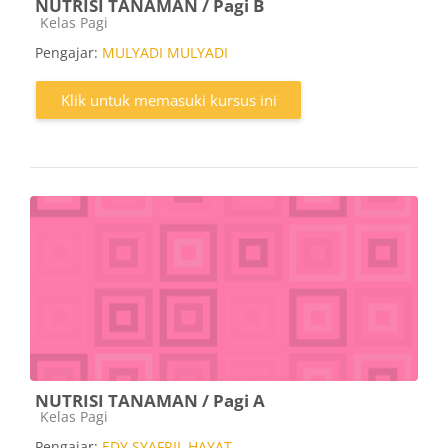
NUTRISI TANAMAN / Pagi B
Kategori kursus
Kelas Pagi
Pengajar:
MULYADI MULYADI
Klik untuk memasuki kursus ini
NUTRISI TANAMAN / Pagi A
Kategori kursus
Kelas Pagi
Pengajar:
EDY SYAFRIL HAYAT