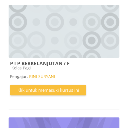
P I P BERKELANJUTAN / F
Kategori kursus
Kelas Pagi
Pengajar:
RINI SURYANI
Klik untuk memasuki kursus ini