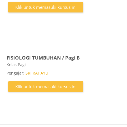
Klik untuk memasuki kursus ini
FISIOLOGI TUMBUHAN / Pagi B
Kategori kursus
Kelas Pagi
Pengajar:
SRI RAHAYU
Klik untuk memasuki kursus ini