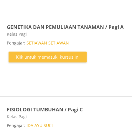
GENETIKA DAN PEMULIAAN TANAMAN / Pagi A
Kategori kursus
Kelas Pagi
Pengajar:
SETIAWAN SETIAWAN
Klik untuk memasuki kursus ini
FISIOLOGI TUMBUHAN / Pagi C
Kategori kursus
Kelas Pagi
Pengajar:
IDA AYU SUCI