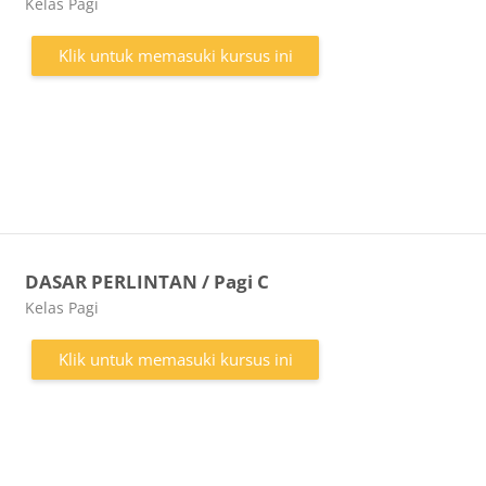
Kategori kursus
Kelas Pagi
Klik untuk memasuki kursus ini
DASAR PERLINTAN / Pagi C
Kategori kursus
Kelas Pagi
Klik untuk memasuki kursus ini