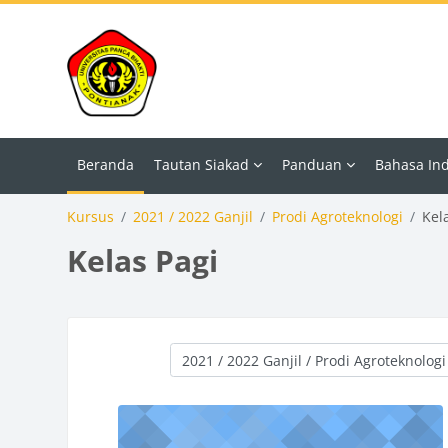
Lewati ke konten utama
Beranda
Tautan Siakad
Panduan
Bahasa Indo
Kursus
2021 / 2022 Ganjil
Prodi Agroteknologi
Kel
Kelas Pagi
Kategori kursus