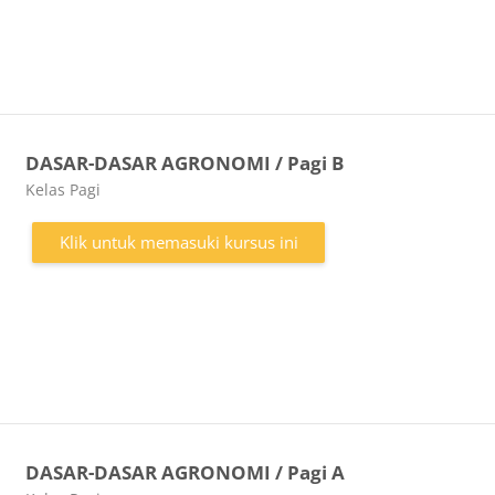
DASAR-DASAR AGRONOMI / Pagi B
Kategori kursus
Kelas Pagi
Klik untuk memasuki kursus ini
DASAR-DASAR AGRONOMI / Pagi A