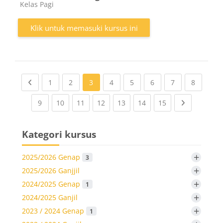
Kategori kursus
Kelas Pagi
Klik untuk memasuki kursus ini
Previous page
(current)
(current)
(current)
(current)
(current)
(current)
(current
1
2
3
4
5
6
7
8
(current)
(current)
(current)
(current)
(current)
(current)
(current)
Next page
9
10
11
12
13
14
15
Kategori kursus
+
2025/2026 Genap
3
+
2025/2026 Ganjjil
+
2024/2025 Genap
1
+
2024/2025 Ganjil
+
2023 / 2024 Genap
1