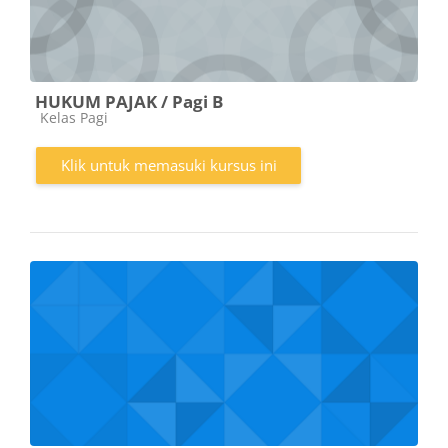
HUKUM PAJAK / Pagi B
Kategori kursus
Kelas Pagi
Klik untuk memasuki kursus ini