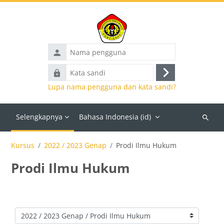
Lewati ke konten utama
Nama
pengguna
Kata
Masuk
sandi
Lupa nama pengguna dan kata sandi?
Selengkapnya
Bahasa Indonesia ‎(id)‎
Cari
kursus
Kursus
2022 / 2023 Genap
Prodi Ilmu Hukum
Prodi Ilmu Hukum
Kategori kursus