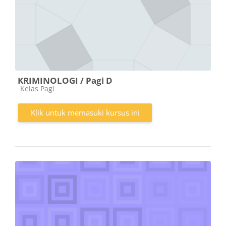
KRIMINOLOGI / Pagi D
Kategori kursus
Kelas Pagi
Klik untuk memasuki kursus ini