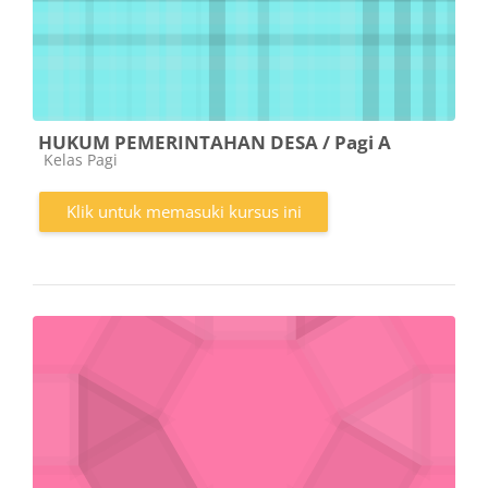
HUKUM PEMERINTAHAN DESA / Pagi A
Kategori kursus
Kelas Pagi
Klik untuk memasuki kursus ini