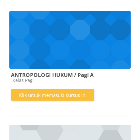
ANTROPOLOGI HUKUM / Pagi A
Kategori kursus
Kelas Pagi
Klik untuk memasuki kursus ini