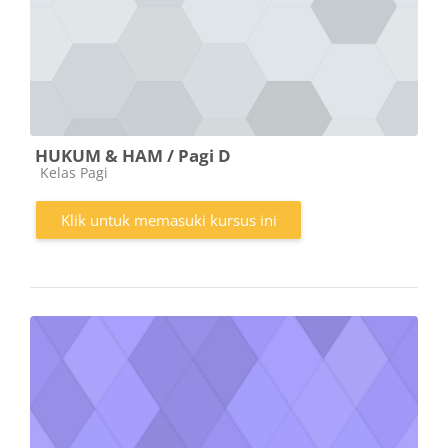
HUKUM & HAM / Pagi D
Kategori kursus
Kelas Pagi
Klik untuk memasuki kursus ini