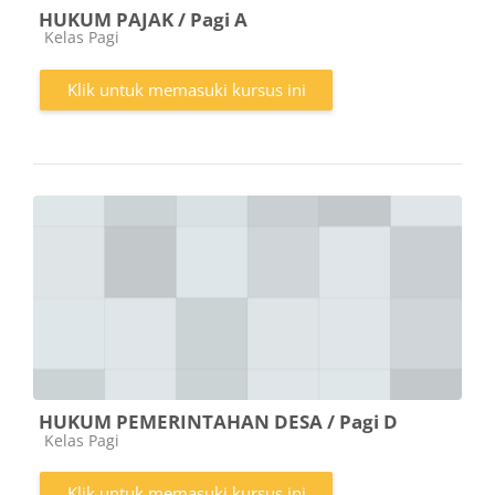
HUKUM PAJAK / Pagi A
Kategori kursus
Kelas Pagi
Klik untuk memasuki kursus ini
HUKUM PEMERINTAHAN DESA / Pagi D
Kategori kursus
Kelas Pagi
Klik untuk memasuki kursus ini