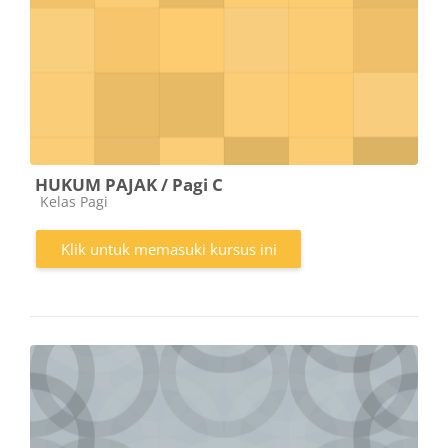
HUKUM PAJAK / Pagi C
Kategori kursus
Kelas Pagi
Klik untuk memasuki kursus ini