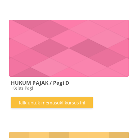
HUKUM PAJAK / Pagi D
Kategori kursus
Kelas Pagi
Klik untuk memasuki kursus ini