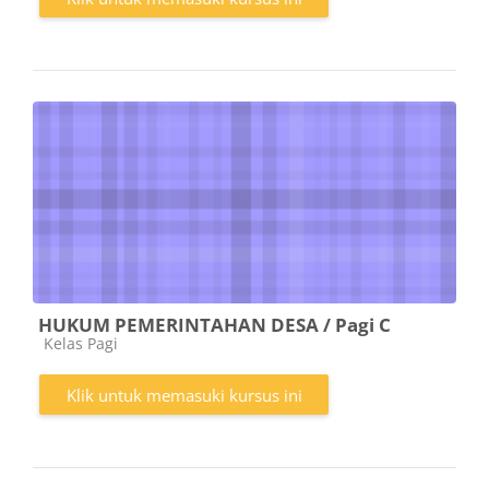
HUKUM PEMERINTAHAN DESA / Pagi C
Kategori kursus
Kelas Pagi
Klik untuk memasuki kursus ini