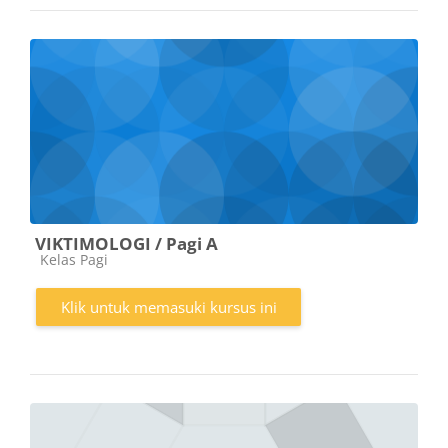
VIKTIMOLOGI / Pagi A
Kategori kursus
Kelas Pagi
Klik untuk memasuki kursus ini