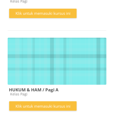
Kategori kursus
Kelas Pagi
Klik untuk memasuki kursus ini
HUKUM & HAM / Pagi A
Kategori kursus
Kelas Pagi
Klik untuk memasuki kursus ini