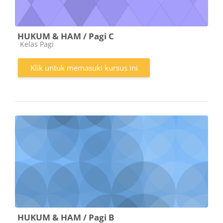
HUKUM & HAM / Pagi C
Kategori kursus
Kelas Pagi
Klik untuk memasuki kursus ini
HUKUM & HAM / Pagi B