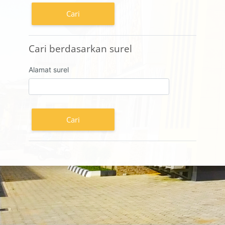
Cari berdasarkan surel
Cari berdasarkan surel
Alamat surel