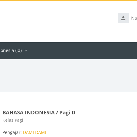
Nama
penggun
nesia ‎(id)‎
BAHASA INDONESIA / Pagi D
Kategori kursus
Kelas Pagi
Pengajar:
DAMI DAMI