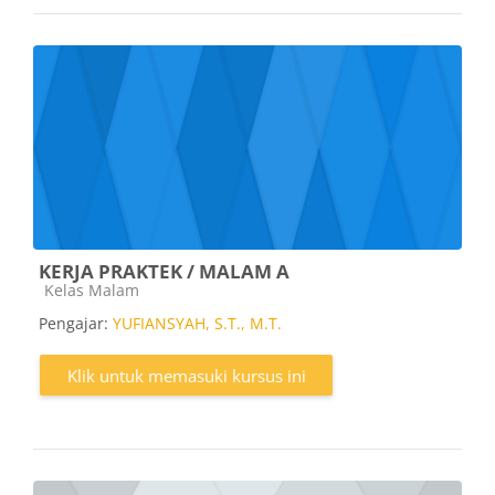
KERJA PRAKTEK / MALAM A
Kategori kursus
Kelas Malam
Pengajar:
YUFIANSYAH, S.T., M.T.
Klik untuk memasuki kursus ini