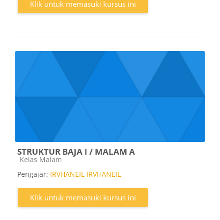
Klik untuk memasuki kursus ini
STRUKTUR BAJA I / MALAM A
Kategori kursus
Kelas Malam
Pengajar:
IRVHANEIL IRVHANEIL
Klik untuk memasuki kursus ini