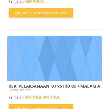
Pengajar:
ARIF PARABI
Klik untuk memasuki kursus ini
REK. PELAKSANAAN KONSTRUKSI / MALAM A
Kategori kursus
Kelas Malam
Pengajar:
IRVHANEIL IRVHANEIL
Klik untuk memasuki kursus ini