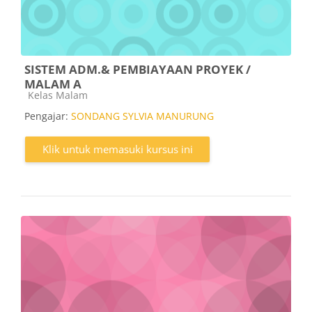
SISTEM ADM.& PEMBIAYAAN PROYEK /
MALAM A
Kategori kursus
Kelas Malam
Pengajar:
SONDANG SYLVIA MANURUNG
Klik untuk memasuki kursus ini