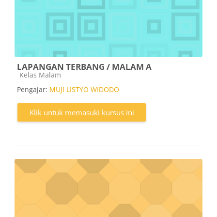
LAPANGAN TERBANG / MALAM A
Kategori kursus
Kelas Malam
Pengajar:
MUJI LISTYO WIDODO
Klik untuk memasuki kursus ini