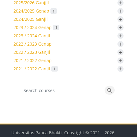
+
2025/2026 Ganjjil
+
2024/2025 Genap
1
+
2024/2025 Ganjil
+
2023 / 2024 Genap
1
+
2023 / 2024 Ganjil
+
2022 / 2023 Genap
+
2022 / 2023 Ganjil
+
2021 / 2022 Genap
+
2021 / 2022 Ganjil
1
Search courses
Search cours
Blok
Blok
Blok
Blok
Universitas Panca Bhakti, Copyright © 2021 –
2026
.