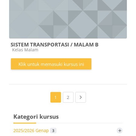
SISTEM TRANSPORTASI / MALAM B
Kategori kursus
Kelas Malam
Klik untuk memasuki kursus ini
(current)
Next page
1
2
Kategori kursus
+
2025/2026 Genap
3