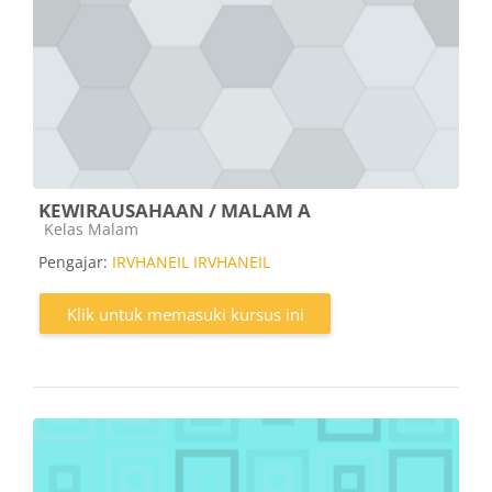
KEWIRAUSAHAAN / MALAM A
Kategori kursus
Kelas Malam
Pengajar:
IRVHANEIL IRVHANEIL
Klik untuk memasuki kursus ini