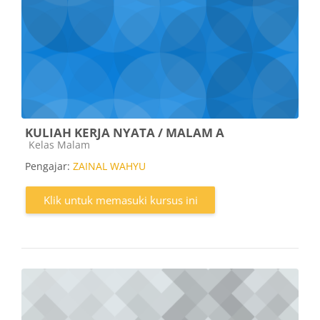
KULIAH KERJA NYATA / MALAM A
Kategori kursus
Kelas Malam
Pengajar:
ZAINAL WAHYU
Klik untuk memasuki kursus ini