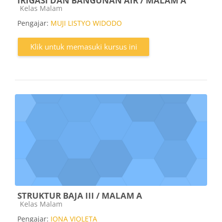
IRIGASI DAN BANGUNAN AIR / MALAM A
Kategori kursus
Kelas Malam
Pengajar:
MUJI LISTYO WIDODO
Klik untuk memasuki kursus ini
STRUKTUR BAJA III / MALAM A
Kategori kursus
Kelas Malam
Pengajar:
IONA VIOLETA