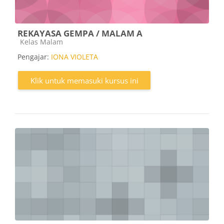
REKAYASA GEMPA / MALAM A
Kategori kursus
Kelas Malam
Pengajar:
IONA VIOLETA
Klik untuk memasuki kursus ini