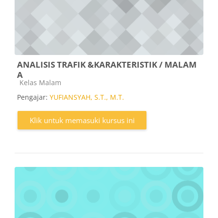
ANALISIS TRAFIK &KARAKTERISTIK / MALAM
A
Kategori kursus
Kelas Malam
Pengajar:
YUFIANSYAH, S.T., M.T.
Klik untuk memasuki kursus ini