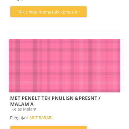
Klik untuk memasuki kursus ini
MET PENELT TEK PNULISN &PRESNT /
MALAM A
Kategori kursus
Kelas Malam
Pengajar:
ARIF PARABI