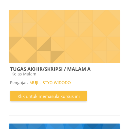
TUGAS AKHIR/SKRIPSI / MALAM A
Kategori kursus
Kelas Malam
Pengajar:
MUJI LISTYO WIDODO
Klik untuk memasuki kursus ini