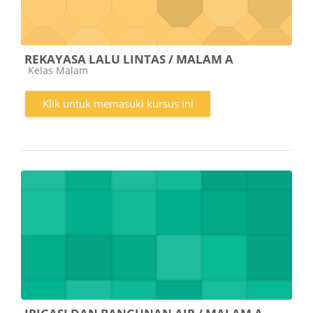
REKAYASA LALU LINTAS / MALAM A
Kategori kursus
Kelas Malam
Klik untuk memasuki kursus ini