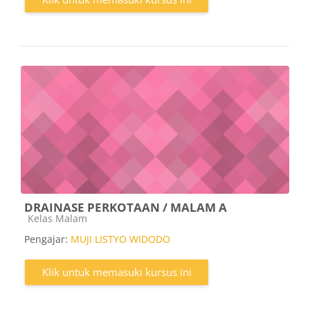
DRAINASE PERKOTAAN / MALAM A
Kategori kursus
Kelas Malam
Pengajar:
MUJI LISTYO WIDODO
Klik untuk memasuki kursus ini