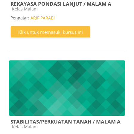
REKAYASA PONDASI LANJUT / MALAM A
Kategori kursus
Kelas Malam
Pengajar:
ARIF PARABI
Klik untuk memasuki kursus ini
STABILITAS/PERKUATAN TANAH / MALAM A
Kategori kursus
Kelas Malam