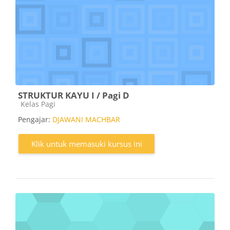
STRUKTUR KAYU I / Pagi D
Kategori kursus
Kelas Pagi
Pengajar:
DJAWANI MACHBAR
Klik untuk memasuki kursus ini