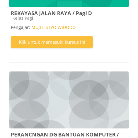
REKAYASA JALAN RAYA / Pagi D
Kategori kursus
Kelas Pagi
Pengajar:
MUJI LISTYO WIDODO
Klik untuk memasuki kursus ini
PERANCNGAN DG BANTUAN KOMPUTER /