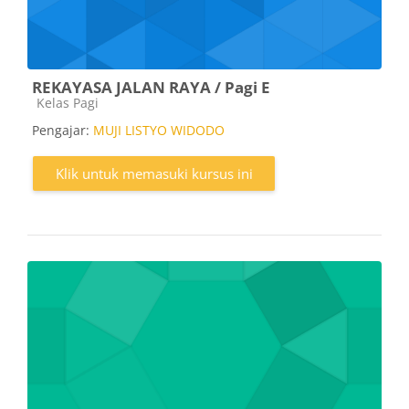
REKAYASA JALAN RAYA / Pagi E
Kategori kursus
Kelas Pagi
Pengajar:
MUJI LISTYO WIDODO
Klik untuk memasuki kursus ini