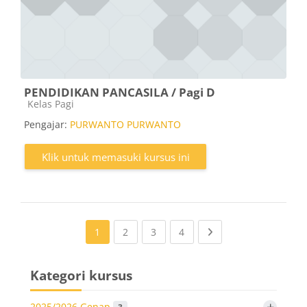
PENDIDIKAN PANCASILA / Pagi D
Kategori kursus
Kelas Pagi
Pengajar:
PURWANTO PURWANTO
Klik untuk memasuki kursus ini
(current)
(current)
(current)
Next page
1
2
3
4
Kategori kursus
+
2025/2026 Genap
3