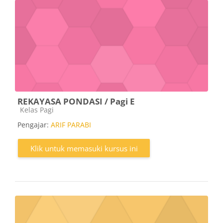
REKAYASA PONDASI / Pagi E
Kategori kursus
Kelas Pagi
Pengajar:
ARIF PARABI
Klik untuk memasuki kursus ini