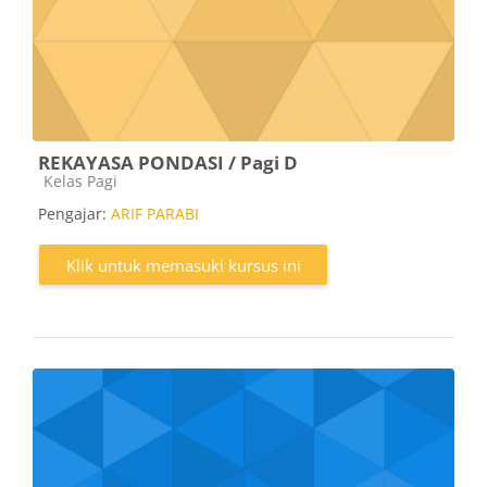
REKAYASA PONDASI / Pagi D
Kategori kursus
Kelas Pagi
Pengajar:
ARIF PARABI
Klik untuk memasuki kursus ini