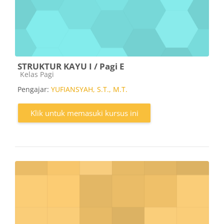
STRUKTUR KAYU I / Pagi E
Kategori kursus
Kelas Pagi
Pengajar:
YUFIANSYAH, S.T., M.T.
Klik untuk memasuki kursus ini