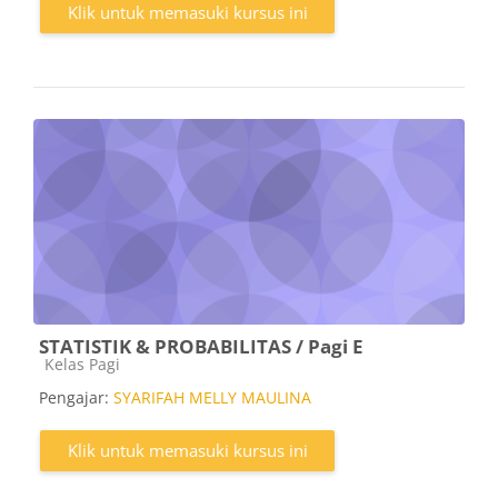
Klik untuk memasuki kursus ini
STATISTIK & PROBABILITAS / Pagi E
Kategori kursus
Kelas Pagi
Pengajar:
SYARIFAH MELLY MAULINA
Klik untuk memasuki kursus ini