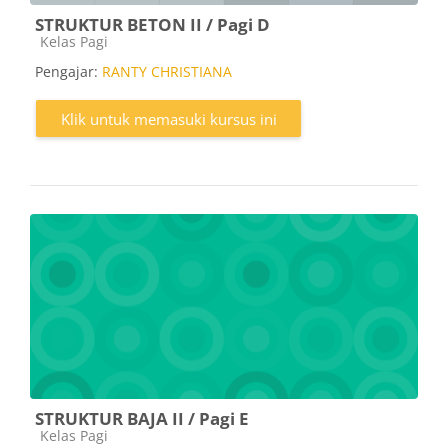
STRUKTUR BETON II / Pagi D
Kategori kursus
Kelas Pagi
Pengajar:
RANTY CHRISTIANA
Klik untuk memasuki kursus ini
STRUKTUR BAJA II / Pagi E
Kategori kursus
Kelas Pagi