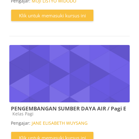
Pengajar:
MUJI LISTYO WIDODO
Klik untuk memasuki kursus ini
PENGEMBANGAN SUMBER DAYA AIR / Pagi E
Kategori kursus
Kelas Pagi
Pengajar:
JANE ELISABETH WUYSANG
Klik untuk memasuki kursus ini