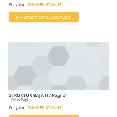
Pengajar:
IRVHANEIL IRVHANEIL
Klik untuk memasuki kursus ini
STRUKTUR BAJA II / Pagi D
Kategori kursus
Kelas Pagi
Pengajar:
IRVHANEIL IRVHANEIL