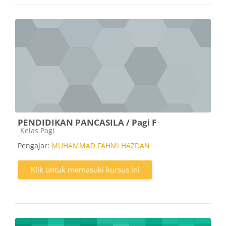
PENDIDIKAN PANCASILA / Pagi F
Kategori kursus
Kelas Pagi
Pengajar:
MUHAMMAD FAHMI HAZDAN
Klik untuk memasuki kursus ini