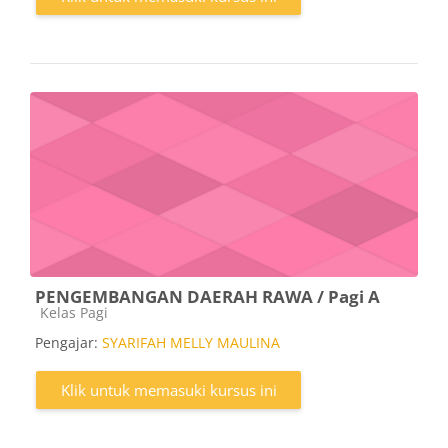
PENGEMBANGAN DAERAH RAWA / Pagi A
Kategori kursus
Kelas Pagi
Pengajar:
SYARIFAH MELLY MAULINA
Klik untuk memasuki kursus ini