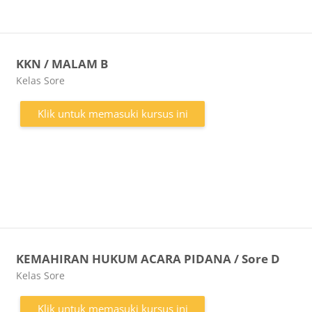
KKN / MALAM B
Kategori kursus
Kelas Sore
Klik untuk memasuki kursus ini
KEMAHIRAN HUKUM ACARA PIDANA / Sore D
Kategori kursus
Kelas Sore
Klik untuk memasuki kursus ini