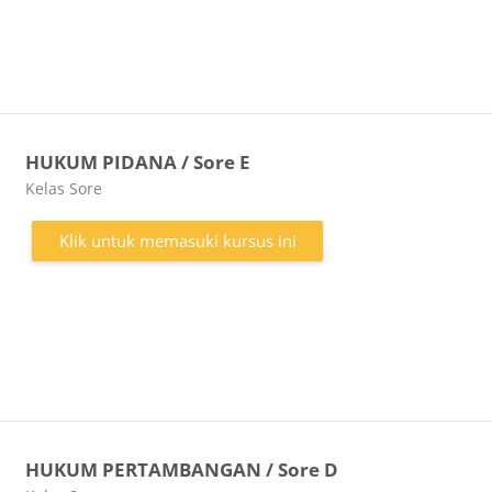
HUKUM PIDANA / Sore E
Kategori kursus
Kelas Sore
Klik untuk memasuki kursus ini
HUKUM PERTAMBANGAN / Sore D