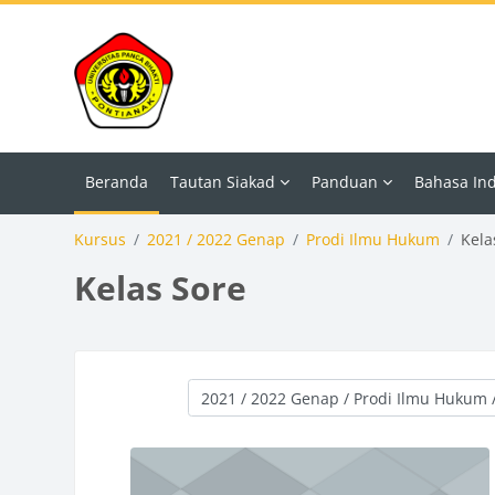
Lewati ke konten utama
Beranda
Tautan Siakad
Panduan
Bahasa Indo
Kursus
2021 / 2022 Genap
Prodi Ilmu Hukum
Kela
Kelas Sore
Kategori kursus