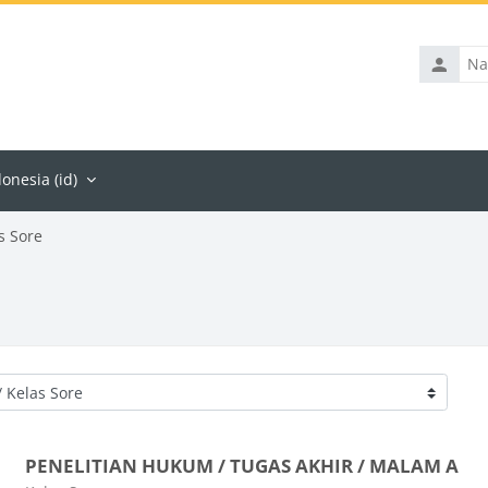
Nama
penggun
nesia ‎(id)‎
s Sore
PENELITIAN HUKUM / TUGAS AKHIR / MALAM A