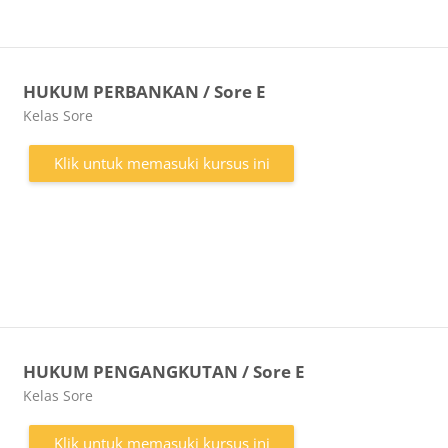
HUKUM PERBANKAN / Sore E
Kategori kursus
Kelas Sore
Klik untuk memasuki kursus ini
HUKUM PENGANGKUTAN / Sore E
Kategori kursus
Kelas Sore
Klik untuk memasuki kursus ini