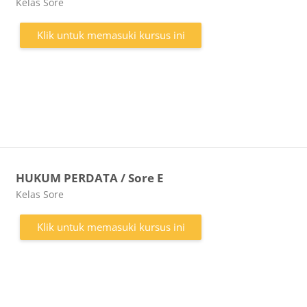
Kategori kursus
Kelas Sore
Klik untuk memasuki kursus ini
HUKUM PERDATA / Sore E
Kategori kursus
Kelas Sore
Klik untuk memasuki kursus ini