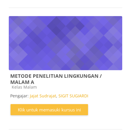
METODE PENELITIAN LINGKUNGAN /
MALAM A
Kategori kursus
Kelas Malam
Pengajar:
Jajat Sudrajat
,
SIGIT SUGIARDI
Klik untuk memasuki kursus ini