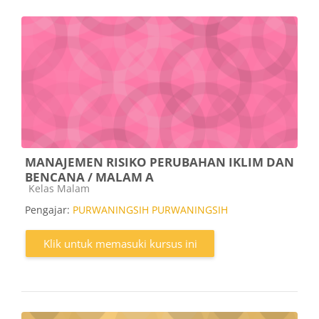
MANAJEMEN RISIKO PERUBAHAN IKLIM DAN
BENCANA / MALAM A
Kategori kursus
Kelas Malam
Pengajar:
PURWANINGSIH PURWANINGSIH
Klik untuk memasuki kursus ini