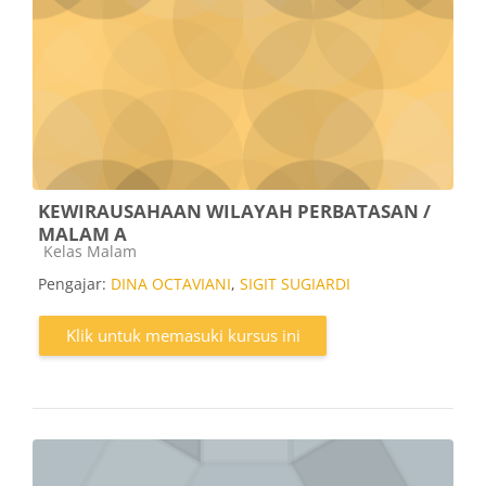
KEWIRAUSAHAAN WILAYAH PERBATASAN /
MALAM A
Kategori kursus
Kelas Malam
Pengajar:
DINA OCTAVIANI
,
SIGIT SUGIARDI
Klik untuk memasuki kursus ini