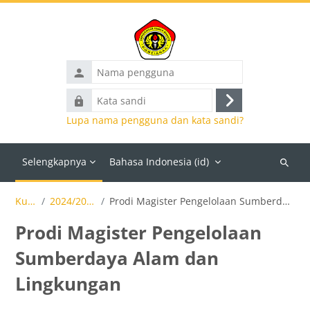
Lewati ke konten utama
Nama
pengguna
Kata
Masuk
sandi
Lupa nama pengguna dan kata sandi?
Selengkapnya
Bahasa Indonesia ‎(id)‎
Cari
kursus
Kursus
2024/2025 Ganjil
Prodi Magister Pengelolaan Sumberdaya Alam dan Lingkungan
Prodi Magister Pengelolaan
Sumberdaya Alam dan
Lingkungan