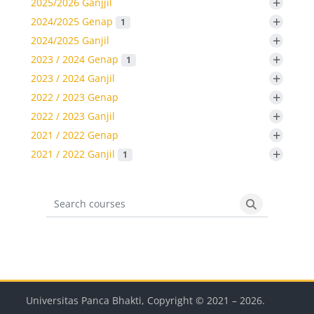
+
2025/2026 Ganjjil
+
2024/2025 Genap
1
+
2024/2025 Ganjil
+
2023 / 2024 Genap
1
+
2023 / 2024 Ganjil
+
2022 / 2023 Genap
+
2022 / 2023 Ganjil
+
2021 / 2022 Genap
+
2021 / 2022 Ganjil
1
Search courses
Search cours
Blok
Blok
Blok
Blok
Universitas Panca Bhakti, Copyright © 2021 –
2026
.