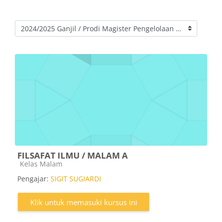
Kategori kursus
FILSAFAT ILMU / MALAM A
Kategori kursus
Kelas Malam
Pengajar:
SIGIT SUGIARDI
Klik untuk memasuki kursus ini