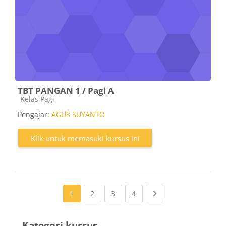
TBT PANGAN 1 / Pagi A
Kategori kursus
Kelas Pagi
Pengajar:
AGUS SUYANTO
Klik untuk memasuki kursus ini
(current)
(current)
(current)
Next page
1
2
3
4
Kategori kursus