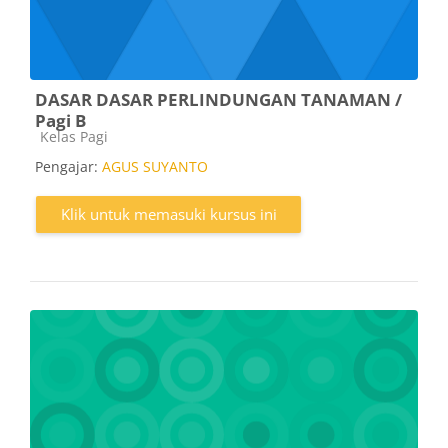
DASAR DASAR PERLINDUNGAN TANAMAN /
Pagi B
Kategori kursus
Kelas Pagi
Pengajar:
AGUS SUYANTO
Klik untuk memasuki kursus ini