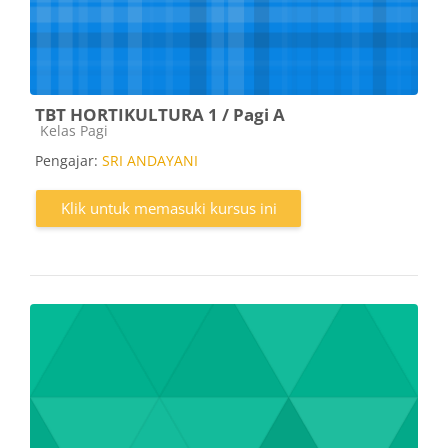
TBT HORTIKULTURA 1 / Pagi A
Kategori kursus
Kelas Pagi
Pengajar:
SRI ANDAYANI
Klik untuk memasuki kursus ini