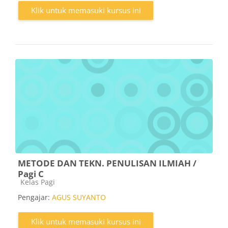
Klik untuk memasuki kursus ini
METODE DAN TEKN. PENULISAN ILMIAH /
Pagi C
Kategori kursus
Kelas Pagi
Pengajar:
AGUS SUYANTO
Klik untuk memasuki kursus ini