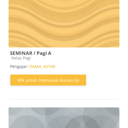
SEMINAR / Pagi A
Kategori kursus
Kelas Pagi
Pengajar:
ISMAIL ASTAR
Klik untuk memasuki kursus ini