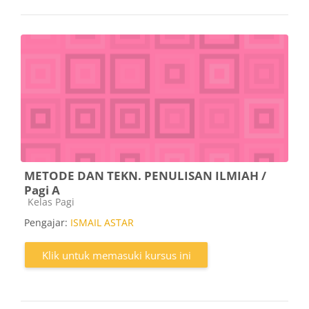
METODE DAN TEKN. PENULISAN ILMIAH /
Pagi A
Kategori kursus
Kelas Pagi
Pengajar:
ISMAIL ASTAR
Klik untuk memasuki kursus ini