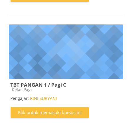
TBT PANGAN 1 / Pagi C
Kategori kursus
Kelas Pagi
Pengajar:
RINI SURYANI
Klik untuk memasuki kursus ini