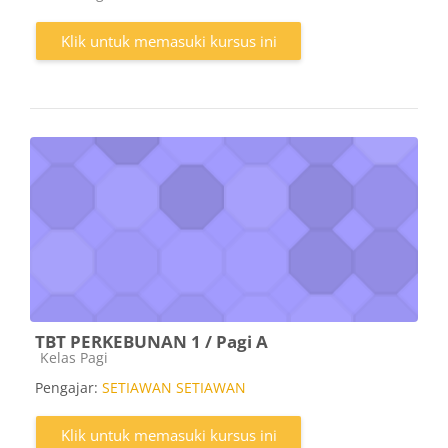
Klik untuk memasuki kursus ini
TBT PERKEBUNAN 1 / Pagi A
Kategori kursus
Kelas Pagi
Pengajar:
SETIAWAN SETIAWAN
Klik untuk memasuki kursus ini