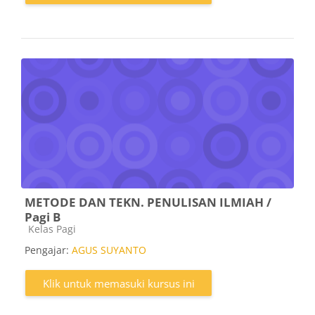
METODE DAN TEKN. PENULISAN ILMIAH /
Pagi B
Kategori kursus
Kelas Pagi
Pengajar:
AGUS SUYANTO
Klik untuk memasuki kursus ini