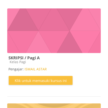
SKRIPSI / Pagi A
Kategori kursus
Kelas Pagi
Pengajar:
ISMAIL ASTAR
Klik untuk memasuki kursus ini