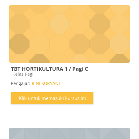
TBT HORTIKULTURA 1 / Pagi C
Kategori kursus
Kelas Pagi
Pengajar:
RINI SURYANI
Klik untuk memasuki kursus ini