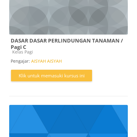
DASAR DASAR PERLINDUNGAN TANAMAN /
Pagi C
Kategori kursus
Kelas Pagi
Pengajar:
AISYAH AISYAH
Klik untuk memasuki kursus ini