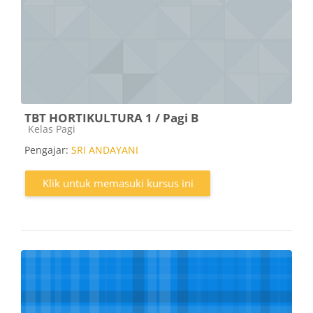
TBT HORTIKULTURA 1 / Pagi B
Kategori kursus
Kelas Pagi
Pengajar:
SRI ANDAYANI
Klik untuk memasuki kursus ini