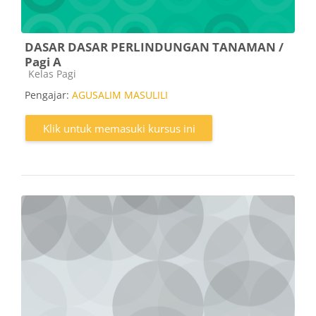
DASAR DASAR PERLINDUNGAN TANAMAN /
Pagi A
Kategori kursus
Kelas Pagi
Pengajar:
AGUSALIM MASULILI
Klik untuk memasuki kursus ini