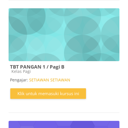
TBT PANGAN 1 / Pagi B
Kategori kursus
Kelas Pagi
Pengajar:
SETIAWAN SETIAWAN
Klik untuk memasuki kursus ini