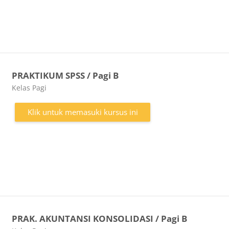
PRAKTIKUM SPSS / Pagi B
Kategori kursus
Kelas Pagi
Klik untuk memasuki kursus ini
PRAK. AKUNTANSI KONSOLIDASI / Pagi B