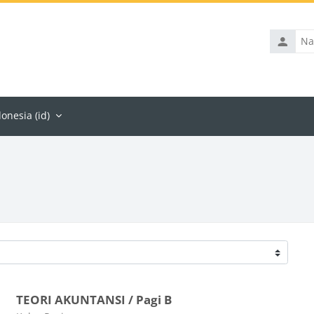
Nama
penggun
nesia ‎(id)‎
TEORI AKUNTANSI / Pagi B