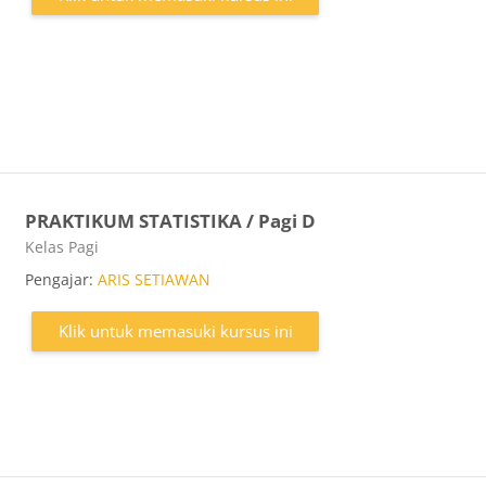
PRAKTIKUM STATISTIKA / Pagi D
Kategori kursus
Kelas Pagi
Pengajar:
ARIS SETIAWAN
Klik untuk memasuki kursus ini