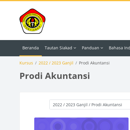
Lewati ke konten utama
Beranda
Tautan Siakad
Panduan
Bahasa Indo
Kursus
2022 / 2023 Ganjil
Prodi Akuntansi
Prodi Akuntansi
Kategori kursus