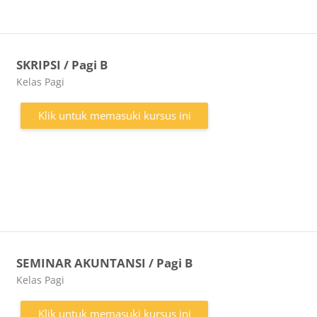
SKRIPSI / Pagi B
Kategori kursus
Kelas Pagi
Klik untuk memasuki kursus ini
SEMINAR AKUNTANSI / Pagi B
Kategori kursus
Kelas Pagi
Klik untuk memasuki kursus ini