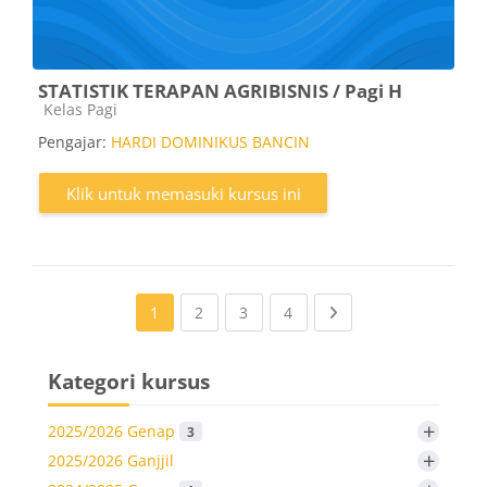
STATISTIK TERAPAN AGRIBISNIS / Pagi H
Kategori kursus
Kelas Pagi
Pengajar:
HARDI DOMINIKUS BANCIN
Klik untuk memasuki kursus ini
(current)
(current)
(current)
Next page
1
2
3
4
Kategori kursus
+
2025/2026 Genap
3
+
2025/2026 Ganjjil