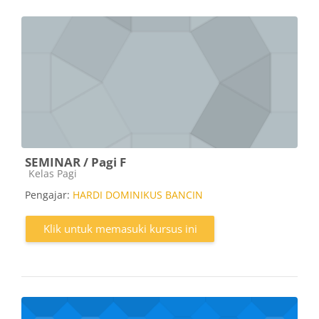
SEMINAR / Pagi F
Kategori kursus
Kelas Pagi
Pengajar:
HARDI DOMINIKUS BANCIN
Klik untuk memasuki kursus ini