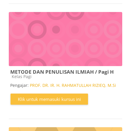
METODE DAN PENULISAN ILMIAH / Pagi H
Kategori kursus
Kelas Pagi
Pengajar:
PROF. DR. IR. H. RAHMATULLAH RIZIEQ, M.Si
Klik untuk memasuki kursus ini