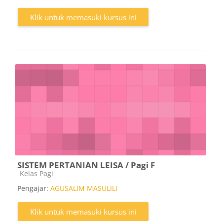
Klik untuk memasuki kursus ini
SISTEM PERTANIAN LEISA / Pagi F
Kategori kursus
Kelas Pagi
Pengajar:
AGUSALIM MASULILI
Klik untuk memasuki kursus ini