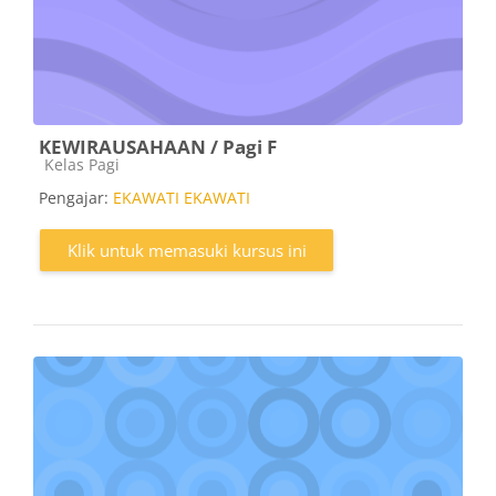
KEWIRAUSAHAAN / Pagi F
Kategori kursus
Kelas Pagi
Pengajar:
EKAWATI EKAWATI
Klik untuk memasuki kursus ini