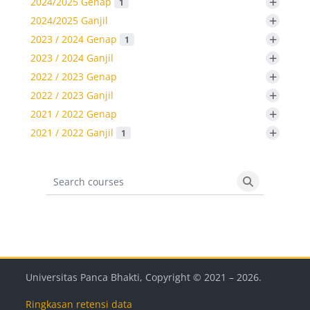
+
2024/2025 Genap
1
+
2024/2025 Ganjil
+
2023 / 2024 Genap
1
+
2023 / 2024 Ganjil
+
2022 / 2023 Genap
+
2022 / 2023 Ganjil
+
2021 / 2022 Genap
+
2021 / 2022 Ganjil
1
Search courses
Search cours
Blok
Blok
Blok
Blok
Universitas Panca Bhakti, Copyright © 2021 –
2026
.
Ringkasan retensi data