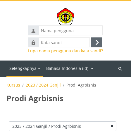
Lewati ke konten utama
Nama
pengguna
Kata
Masuk
sandi
Lupa nama pengguna dan kata sandi?
Selengkapnya
Bahasa Indonesia ‎(id)‎
Cari
kursus
Kursus
2023 / 2024 Ganjil
Prodi Agrbisnis
Prodi Agrbisnis
Kategori kursus