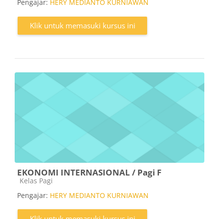
Pengajar:
HERY MEDIANTO KURNIAWAN
Klik untuk memasuki kursus ini
EKONOMI INTERNASIONAL / Pagi F
Kategori kursus
Kelas Pagi
Pengajar:
HERY MEDIANTO KURNIAWAN
Klik untuk memasuki kursus ini