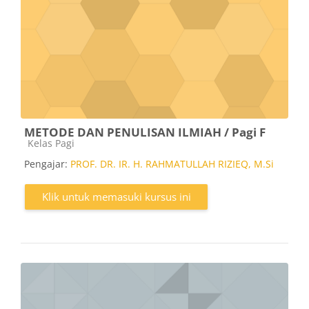
METODE DAN PENULISAN ILMIAH / Pagi F
Kategori kursus
Kelas Pagi
Pengajar:
PROF. DR. IR. H. RAHMATULLAH RIZIEQ, M.Si
Klik untuk memasuki kursus ini