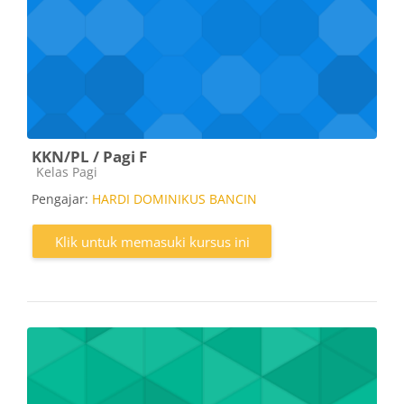
KKN/PL / Pagi F
Kategori kursus
Kelas Pagi
Pengajar:
HARDI DOMINIKUS BANCIN
Klik untuk memasuki kursus ini