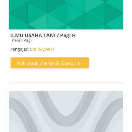
ILMU USAHA TANI / Pagi H
Kategori kursus
Kelas Pagi
Pengajar:
SRI WIDARTI
Klik untuk memasuki kursus ini