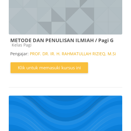
METODE DAN PENULISAN ILMIAH / Pagi G
Kategori kursus
Kelas Pagi
Pengajar:
PROF. DR. IR. H. RAHMATULLAH RIZIEQ, M.Si
Klik untuk memasuki kursus ini