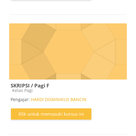
SKRIPSI / Pagi F
Kategori kursus
Kelas Pagi
Pengajar:
HARDI DOMINIKUS BANCIN
Klik untuk memasuki kursus ini