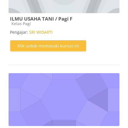
ILMU USAHA TANI / Pagi F
Kategori kursus
Kelas Pagi
Pengajar:
SRI WIDARTI
Klik untuk memasuki kursus ini