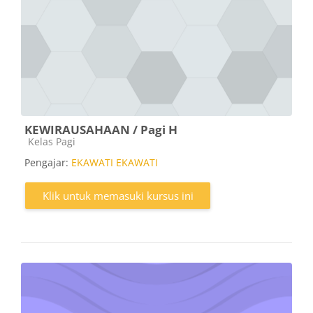
KEWIRAUSAHAAN / Pagi H
Kategori kursus
Kelas Pagi
Pengajar:
EKAWATI EKAWATI
Klik untuk memasuki kursus ini