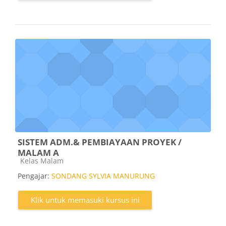
SISTEM ADM.& PEMBIAYAAN PROYEK /
MALAM A
Kategori kursus
Kelas Malam
Pengajar:
SONDANG SYLVIA MANURUNG
Klik untuk memasuki kursus ini