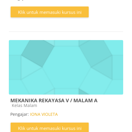
Klik untuk memasuki kursus ini
MEKANIKA REKAYASA V / MALAM A
Kategori kursus
Kelas Malam
Pengajar:
IONA VIOLETA
Klik untuk memasuki kursus ini