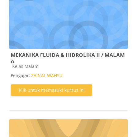
MEKANIKA FLUIDA & HIDROLIKA II / MALAM
A
Kategori kursus
Kelas Malam
Pengajar:
ZAINAL WAHYU
Klik untuk memasuki kursus ini