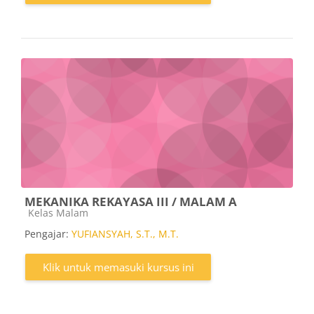
MEKANIKA REKAYASA III / MALAM A
Kategori kursus
Kelas Malam
Pengajar:
YUFIANSYAH, S.T., M.T.
Klik untuk memasuki kursus ini