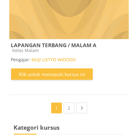
LAPANGAN TERBANG / MALAM A
Kategori kursus
Kelas Malam
Pengajar:
MUJI LISTYO WIDODO
Klik untuk memasuki kursus ini
(current)
Next page
1
2
Kategori kursus