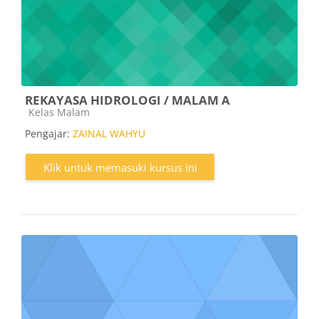
REKAYASA HIDROLOGI / MALAM A
Kategori kursus
Kelas Malam
Pengajar:
ZAINAL WAHYU
Klik untuk memasuki kursus ini