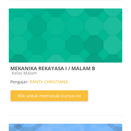
MEKANIKA REKAYASA I / MALAM B
Kategori kursus
Kelas Malam
Pengajar:
RANTY CHRISTIANA
Klik untuk memasuki kursus ini