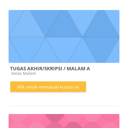
TUGAS AKHIR/SKRIPSI / MALAM A
Kategori kursus
Kelas Malam
Klik untuk memasuki kursus ini