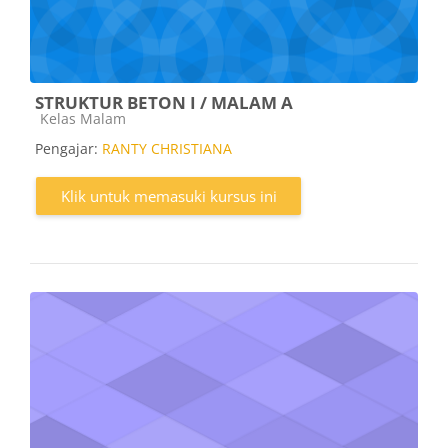
STRUKTUR BETON I / MALAM A
Kategori kursus
Kelas Malam
Pengajar:
RANTY CHRISTIANA
Klik untuk memasuki kursus ini