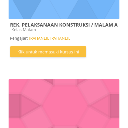
REK. PELAKSANAAN KONSTRUKSI / MALAM A
Kategori kursus
Kelas Malam
Pengajar:
IRVHANEIL IRVHANEIL
Klik untuk memasuki kursus ini