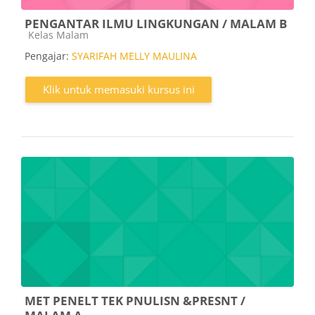
PENGANTAR ILMU LINGKUNGAN / MALAM B
Kategori kursus
Kelas Malam
Pengajar:
SYARIFAH MELLY MAULINA
Klik untuk memasuki kursus ini
MET PENELT TEK PNULISN &PRESNT /