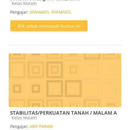
Kategori kursus
Kelas Malam
Pengajar:
IRVHANEIL IRVHANEIL
Klik untuk memasuki kursus ini
STABILITAS/PERKUATAN TANAH / MALAM A
Kategori kursus
Kelas Malam
Pengajar:
ARIF PARABI