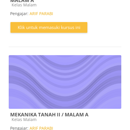
MALAM A
Kategori kursus
Kelas Malam
Pengajar:
ARIF PARABI
Klik untuk memasuki kursus ini
MEKANIKA TANAH II / MALAM A
Kategori kursus
Kelas Malam
Pengajar:
ARIF PARABI