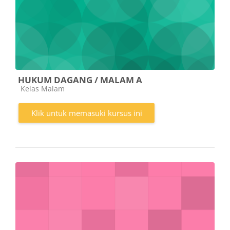
HUKUM DAGANG / MALAM A
Kategori kursus
Kelas Malam
Klik untuk memasuki kursus ini