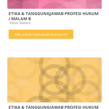
ETIKA & TANGGUNGJAWAB PROFESI HUKUM
/ MALAM B
Kategori kursus
Kelas Malam
Klik untuk memasuki kursus ini
ETIKA & TANGGUNGJAWAB PROFESI HUKUM