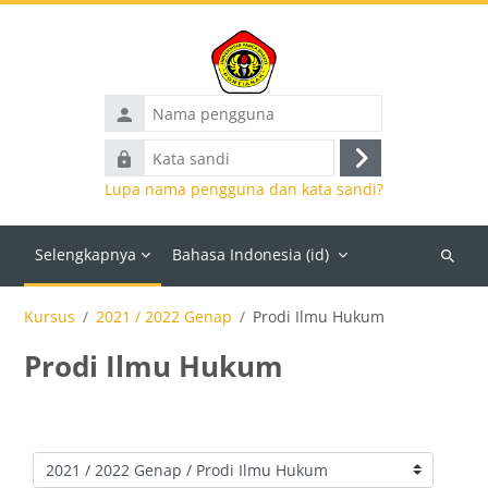
Lewati ke konten utama
Nama
pengguna
Kata
Masuk
sandi
Lupa nama pengguna dan kata sandi?
Selengkapnya
Bahasa Indonesia ‎(id)‎
Cari
kursus
Kursus
2021 / 2022 Genap
Prodi Ilmu Hukum
Prodi Ilmu Hukum
Kategori kursus