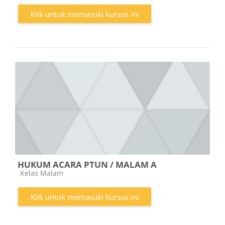
Klik untuk memasuki kursus ini
HUKUM ACARA PTUN / MALAM A
Kategori kursus
Kelas Malam
Klik untuk memasuki kursus ini