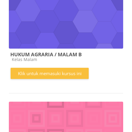
HUKUM AGRARIA / MALAM B
Kategori kursus
Kelas Malam
Klik untuk memasuki kursus ini