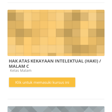
HAK ATAS KEKAYAAN INTELEKTUAL (HAKI) /
MALAM C
Kategori kursus
Kelas Malam
Klik untuk memasuki kursus ini