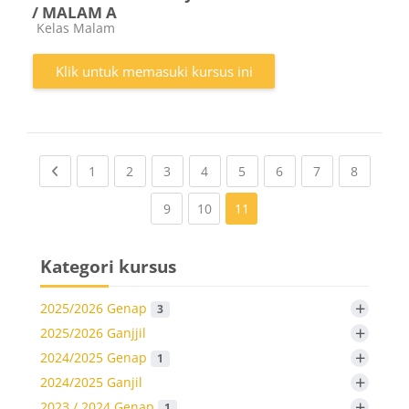
/ MALAM A
Kategori kursus
Kelas Malam
Klik untuk memasuki kursus ini
Previous page
(current)
(current)
(current)
(current)
(current)
(current)
(current)
(current
1
2
3
4
5
6
7
8
(current)
(current)
9
10
11
Kategori kursus
+
2025/2026 Genap
3
+
2025/2026 Ganjjil
+
2024/2025 Genap
1
+
2024/2025 Ganjil
+
2023 / 2024 Genap
1