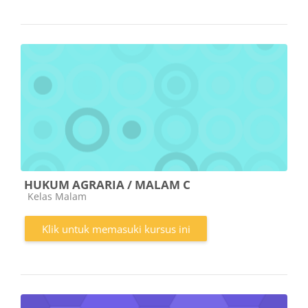
HUKUM AGRARIA / MALAM C
Kategori kursus
Kelas Malam
Klik untuk memasuki kursus ini