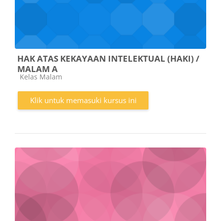
HAK ATAS KEKAYAAN INTELEKTUAL (HAKI) /
MALAM A
Kategori kursus
Kelas Malam
Klik untuk memasuki kursus ini