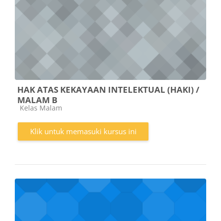
HAK ATAS KEKAYAAN INTELEKTUAL (HAKI) /
MALAM B
Kategori kursus
Kelas Malam
Klik untuk memasuki kursus ini