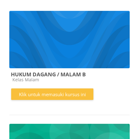
HUKUM DAGANG / MALAM B
Kategori kursus
Kelas Malam
Klik untuk memasuki kursus ini