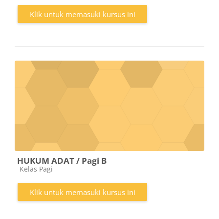
Klik untuk memasuki kursus ini
HUKUM ADAT / Pagi B
Kategori kursus
Kelas Pagi
Klik untuk memasuki kursus ini