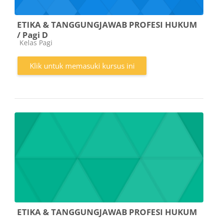
ETIKA & TANGGUNGJAWAB PROFESI HUKUM
/ Pagi D
Kategori kursus
Kelas Pagi
Klik untuk memasuki kursus ini
ETIKA & TANGGUNGJAWAB PROFESI HUKUM