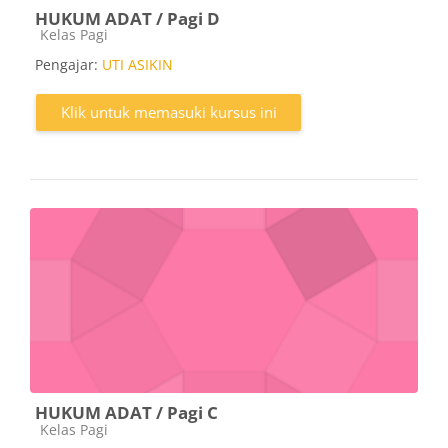
HUKUM ADAT / Pagi D
Kategori kursus
Kelas Pagi
Pengajar:
UTI ASIKIN
Klik untuk memasuki kursus ini
HUKUM ADAT / Pagi C
Kategori kursus
Kelas Pagi