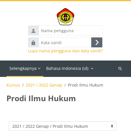
Lewati ke konten utama
Nama
pengguna
Kata
Masuk
sandi
Lupa nama pengguna dan kata sandi?
Selengkapnya
Bahasa Indonesia ‎(id)‎
Cari
kursus
Kursus
2021 / 2022 Genap
Prodi Ilmu Hukum
Prodi Ilmu Hukum
Kategori kursus