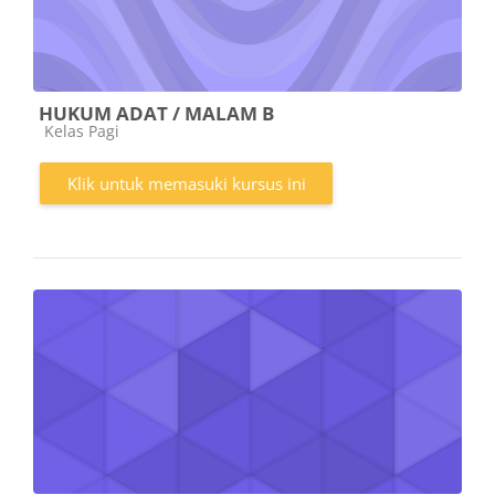
HUKUM ADAT / MALAM B
Kategori kursus
Kelas Pagi
Klik untuk memasuki kursus ini