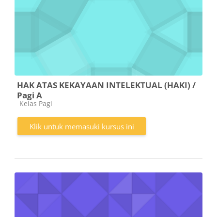
HAK ATAS KEKAYAAN INTELEKTUAL (HAKI) /
Pagi A
Kategori kursus
Kelas Pagi
Klik untuk memasuki kursus ini