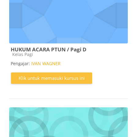
HUKUM ACARA PTUN / Pagi D
Kategori kursus
Kelas Pagi
Pengajar:
IVAN WAGNER
Klik untuk memasuki kursus ini