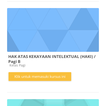
HAK ATAS KEKAYAAN INTELEKTUAL (HAKI) /
Pagi B
Kategori kursus
Kelas Pagi
Klik untuk memasuki kursus ini