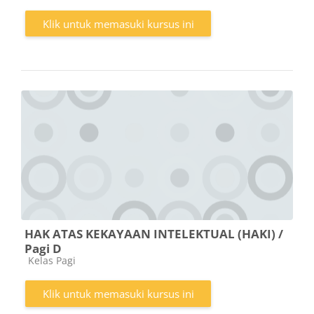
Klik untuk memasuki kursus ini
HAK ATAS KEKAYAAN INTELEKTUAL (HAKI) /
Pagi D
Kategori kursus
Kelas Pagi
Klik untuk memasuki kursus ini