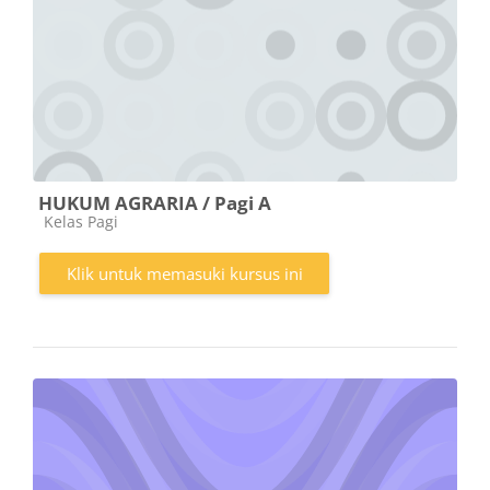
HUKUM AGRARIA / Pagi A
Kategori kursus
Kelas Pagi
Klik untuk memasuki kursus ini