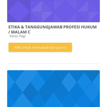
ETIKA & TANGGUNGJAWAB PROFESI HUKUM
/ MALAM C
Kategori kursus
Kelas Pagi
Klik untuk memasuki kursus ini