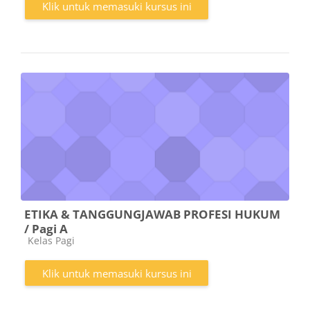
Klik untuk memasuki kursus ini
ETIKA & TANGGUNGJAWAB PROFESI HUKUM
/ Pagi A
Kategori kursus
Kelas Pagi
Klik untuk memasuki kursus ini