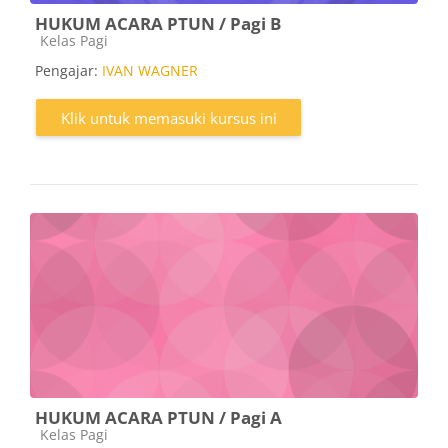
HUKUM ACARA PTUN / Pagi B
Kategori kursus
Kelas Pagi
Pengajar:
IVAN WAGNER
Klik untuk memasuki kursus ini
HUKUM ACARA PTUN / Pagi A
Kategori kursus
Kelas Pagi