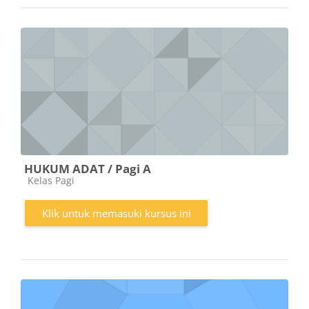
HUKUM ADAT / Pagi A
Kategori kursus
Kelas Pagi
Klik untuk memasuki kursus ini