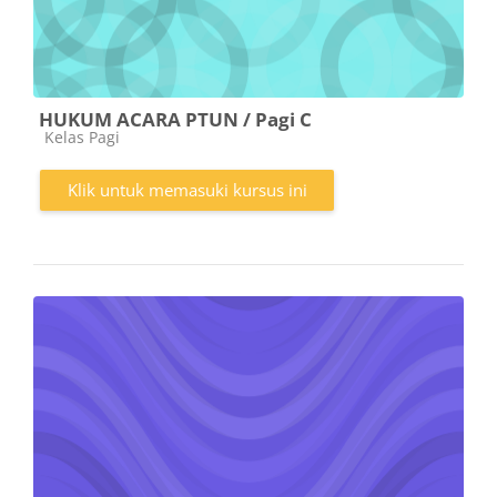
HUKUM ACARA PTUN / Pagi C
Kategori kursus
Kelas Pagi
Klik untuk memasuki kursus ini