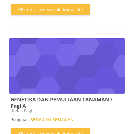
Klik untuk memasuki kursus ini
GENETIKA DAN PEMULIAAN TANAMAN /
Pagi A
Kategori kursus
Kelas Pagi
Pengajar:
SETIAWAN SETIAWAN
Klik untuk memasuki kursus ini