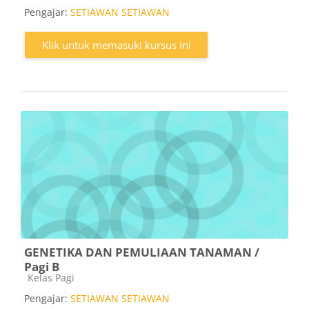
Pengajar:
SETIAWAN SETIAWAN
Klik untuk memasuki kursus ini
GENETIKA DAN PEMULIAAN TANAMAN /
Pagi B
Kategori kursus
Kelas Pagi
Pengajar:
SETIAWAN SETIAWAN