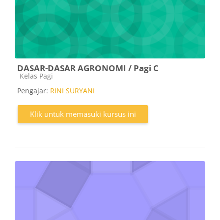
DASAR-DASAR AGRONOMI / Pagi C
Kategori kursus
Kelas Pagi
Pengajar:
RINI SURYANI
Klik untuk memasuki kursus ini