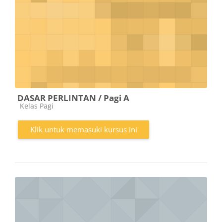
DASAR PERLINTAN / Pagi A
Kategori kursus
Kelas Pagi
Klik untuk memasuki kursus ini