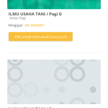
ILMU USAHA TANI / Pagi G
Kategori kursus
Kelas Pagi
Pengajar:
SRI WIDARTI
Klik untuk memasuki kursus ini