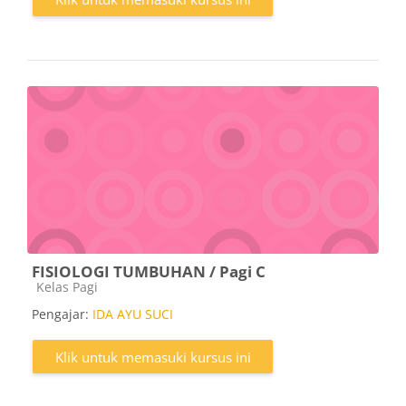
FISIOLOGI TUMBUHAN / Pagi C
Kategori kursus
Kelas Pagi
Pengajar:
IDA AYU SUCI
Klik untuk memasuki kursus ini