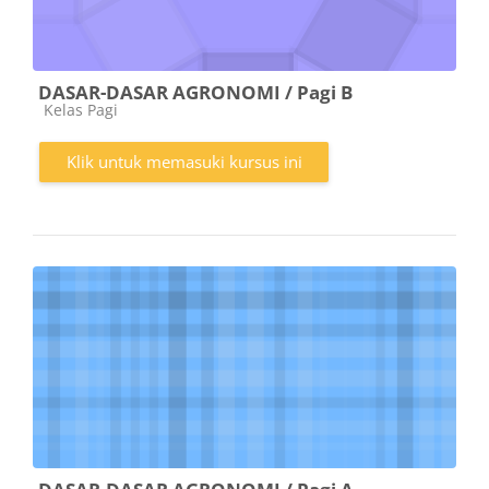
DASAR-DASAR AGRONOMI / Pagi B
Kategori kursus
Kelas Pagi
Klik untuk memasuki kursus ini