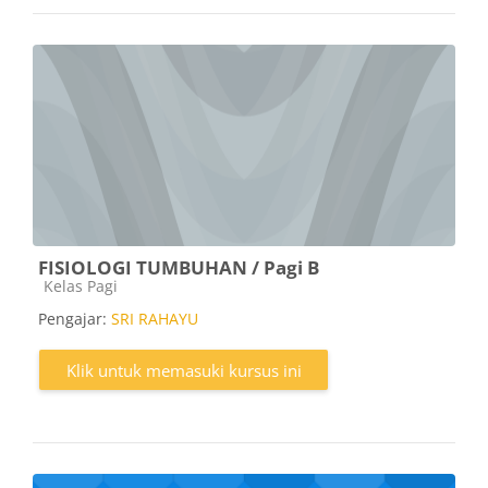
FISIOLOGI TUMBUHAN / Pagi B
Kategori kursus
Kelas Pagi
Pengajar:
SRI RAHAYU
Klik untuk memasuki kursus ini