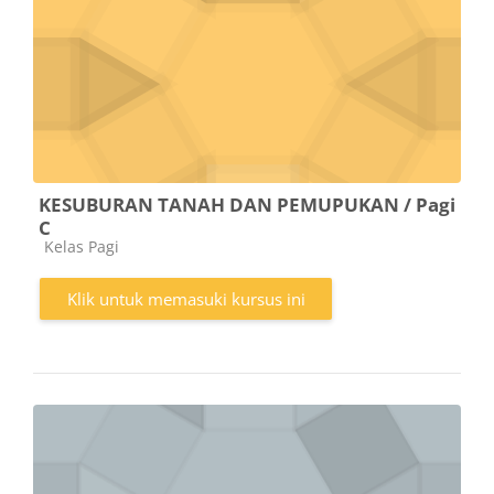
KESUBURAN TANAH DAN PEMUPUKAN / Pagi
C
Kategori kursus
Kelas Pagi
Klik untuk memasuki kursus ini