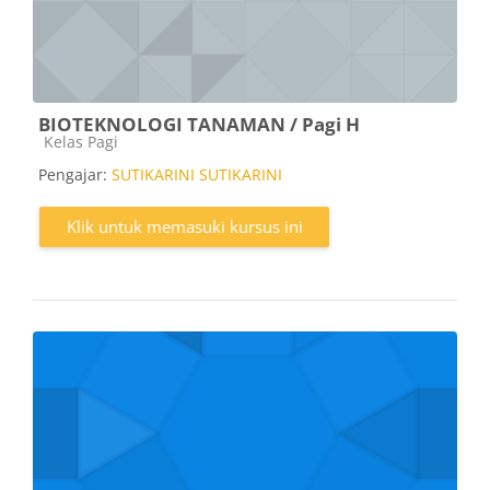
BIOTEKNOLOGI TANAMAN / Pagi H
Kategori kursus
Kelas Pagi
Pengajar:
SUTIKARINI SUTIKARINI
Klik untuk memasuki kursus ini