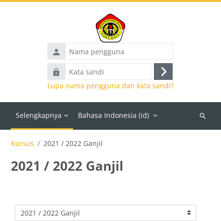
Lewati ke konten utama
Nama
pengguna
Kata
Masuk
sandi
Lupa nama pengguna dan kata sandi?
Selengkapnya
Bahasa Indonesia ‎(id)‎
Cari
kursus
Kursus
2021 / 2022 Ganjil
2021 / 2022 Ganjil
Kategori kursus