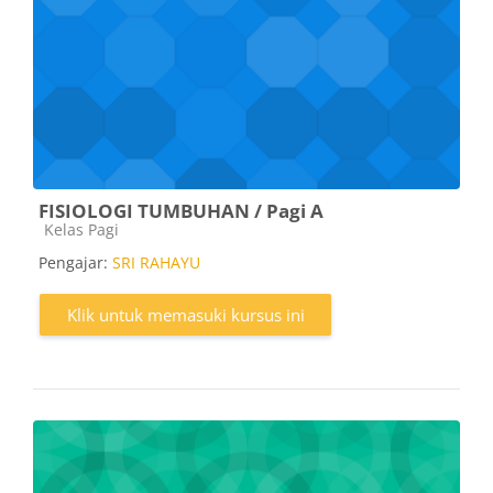
FISIOLOGI TUMBUHAN / Pagi A
Kategori kursus
Kelas Pagi
Pengajar:
SRI RAHAYU
Klik untuk memasuki kursus ini