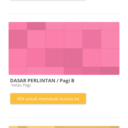
DASAR PERLINTAN / Pagi B
Kategori kursus
Kelas Pagi
Klik untuk memasuki kursus ini