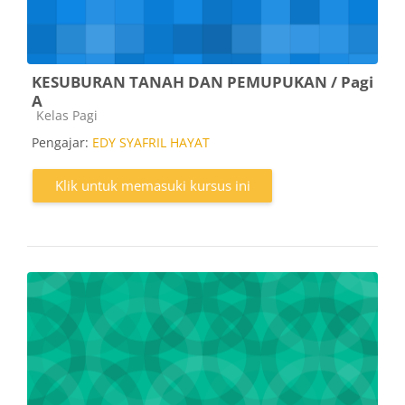
KESUBURAN TANAH DAN PEMUPUKAN / Pagi
A
Kategori kursus
Kelas Pagi
Pengajar:
EDY SYAFRIL HAYAT
Klik untuk memasuki kursus ini