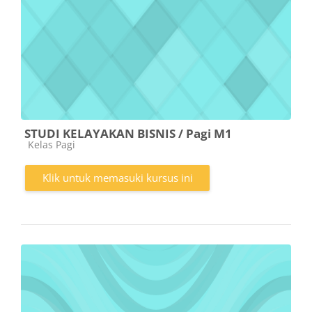
STUDI KELAYAKAN BISNIS / Pagi M1
Kategori kursus
Kelas Pagi
Klik untuk memasuki kursus ini