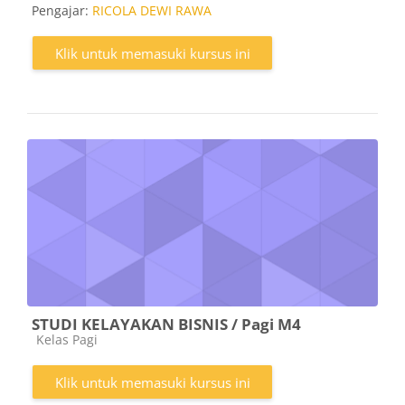
Pengajar:
RICOLA DEWI RAWA
Klik untuk memasuki kursus ini
STUDI KELAYAKAN BISNIS / Pagi M4
Kategori kursus
Kelas Pagi
Klik untuk memasuki kursus ini