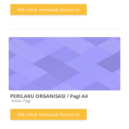
Klik untuk memasuki kursus ini
PERILAKU ORGANISASI / Pagi A4
Kategori kursus
Kelas Pagi
Klik untuk memasuki kursus ini