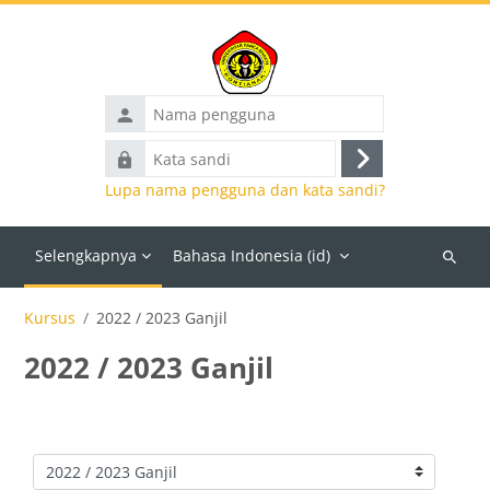
Lewati ke konten utama
Nama
pengguna
Kata
Masuk
sandi
Lupa nama pengguna dan kata sandi?
Selengkapnya
Bahasa Indonesia ‎(id)‎
Cari
kursus
Kursus
2022 / 2023 Ganjil
2022 / 2023 Ganjil
Kategori kursus