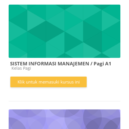
SISTEM INFORMASI MANAJEMEN / Pagi A1
Kategori kursus
Kelas Pagi
Klik untuk memasuki kursus ini