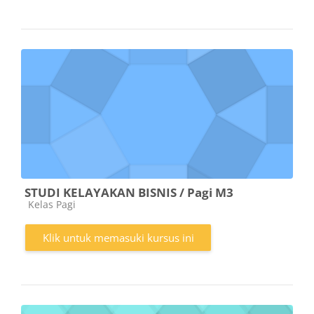
STUDI KELAYAKAN BISNIS / Pagi M3
Kategori kursus
Kelas Pagi
Klik untuk memasuki kursus ini