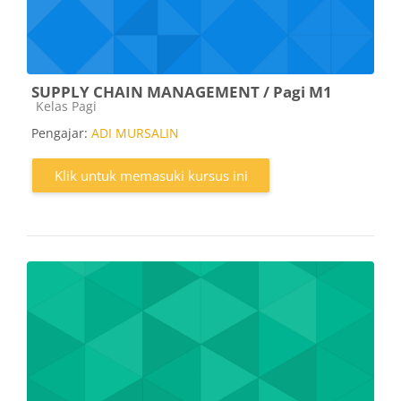
SUPPLY CHAIN MANAGEMENT / Pagi M1
Kategori kursus
Kelas Pagi
Pengajar:
ADI MURSALIN
Klik untuk memasuki kursus ini