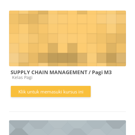
SUPPLY CHAIN MANAGEMENT / Pagi M3
Kategori kursus
Kelas Pagi
Klik untuk memasuki kursus ini