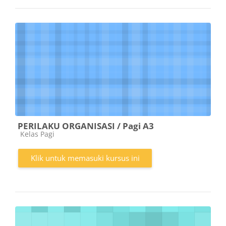
PERILAKU ORGANISASI / Pagi A3
Kategori kursus
Kelas Pagi
Klik untuk memasuki kursus ini