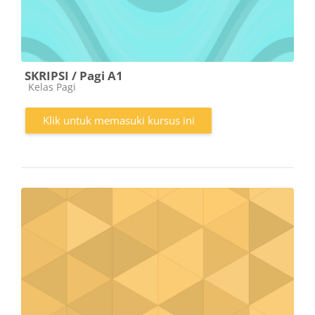
SKRIPSI / Pagi A1
Kategori kursus
Kelas Pagi
Klik untuk memasuki kursus ini