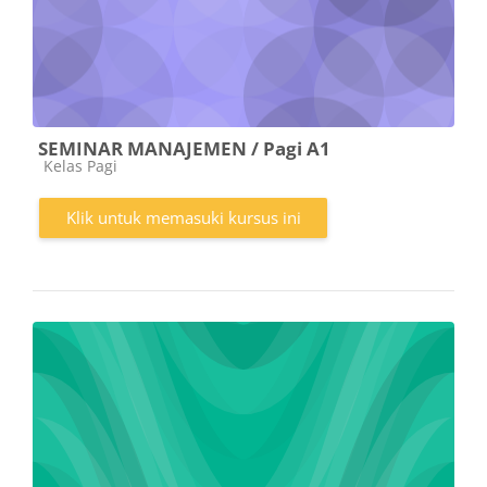
SEMINAR MANAJEMEN / Pagi A1
Kategori kursus
Kelas Pagi
Klik untuk memasuki kursus ini