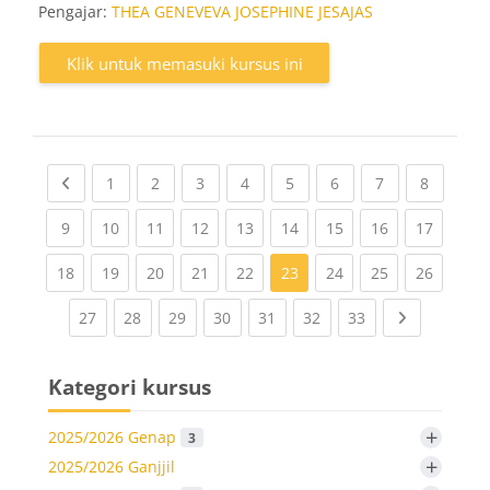
Pengajar:
THEA GENEVEVA JOSEPHINE JESAJAS
Klik untuk memasuki kursus ini
Previous page
(current)
(current)
(current)
(current)
(current)
(current)
(current)
(current
1
2
3
4
5
6
7
8
(current)
(current)
(current)
(current)
(current)
(current)
(current)
(current)
(current
9
10
11
12
13
14
15
16
17
(current)
(current)
(current)
(current)
(current)
(current)
(current)
(current
18
19
20
21
22
23
24
25
26
(current)
(current)
(current)
(current)
(current)
(current)
(current)
Next page
27
28
29
30
31
32
33
Kategori kursus
+
2025/2026 Genap
3
+
2025/2026 Ganjjil