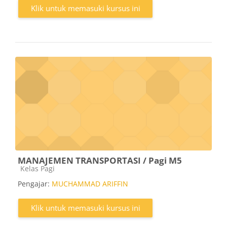
Klik untuk memasuki kursus ini
MANAJEMEN TRANSPORTASI / Pagi M5
Kategori kursus
Kelas Pagi
Pengajar:
MUCHAMMAD ARIFFIN
Klik untuk memasuki kursus ini