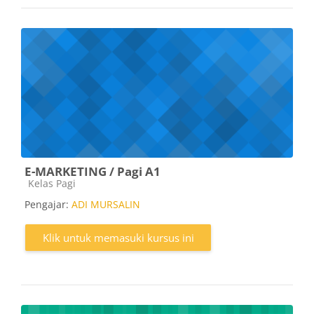
E-MARKETING / Pagi A1
Kategori kursus
Kelas Pagi
Pengajar:
ADI MURSALIN
Klik untuk memasuki kursus ini