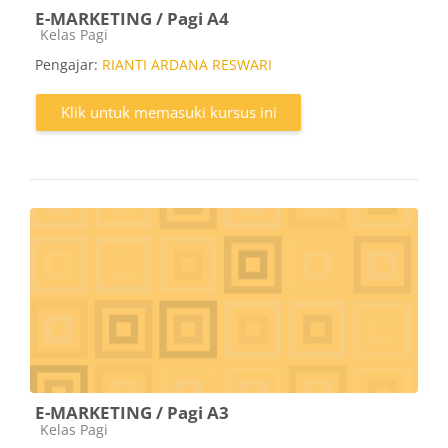
E-MARKETING / Pagi A4
Kategori kursus
Kelas Pagi
Pengajar:
RIANTI ARDANA RESWARI
Klik untuk memasuki kursus ini
E-MARKETING / Pagi A3
Kategori kursus
Kelas Pagi