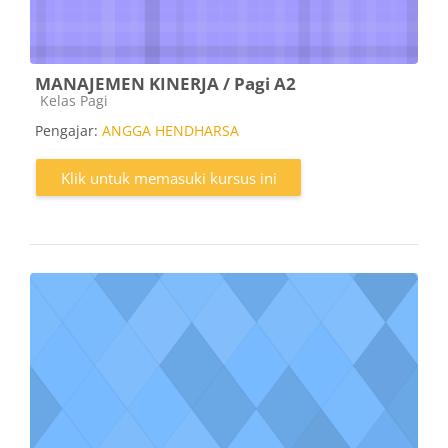
MANAJEMEN KINERJA / Pagi A2
Kategori kursus
Kelas Pagi
Pengajar:
ANGGA HENDHARSA
Klik untuk memasuki kursus ini