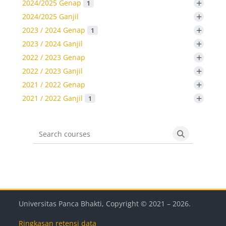
+
2024/2025 Genap
1
+
2024/2025 Ganjil
+
2023 / 2024 Genap
1
+
2023 / 2024 Ganjil
+
2022 / 2023 Genap
+
2022 / 2023 Ganjil
+
2021 / 2022 Genap
+
2021 / 2022 Ganjil
1
Search courses
Search cours
Blok
Blok
Blok
Blok
Universitas Panca Bhakti, Copyright © 2021 –
2026
.
Ringkasan retensi data