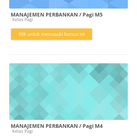
MANAJEMEN PERBANKAN / Pagi M5
Kategori kursus
Kelas Pagi
Klik untuk memasuki kursus ini
MANAJEMEN PERBANKAN / Pagi M4
Kategori kursus
Kelas Pagi