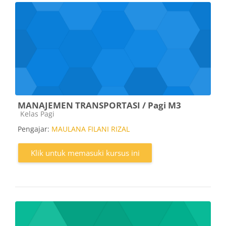
MANAJEMEN TRANSPORTASI / Pagi M3
Kategori kursus
Kelas Pagi
Pengajar:
MAULANA FILANI RIZAL
Klik untuk memasuki kursus ini