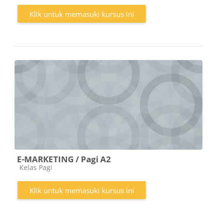
Klik untuk memasuki kursus ini
E-MARKETING / Pagi A2
Kategori kursus
Kelas Pagi
Klik untuk memasuki kursus ini