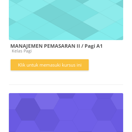
MANAJEMEN PEMASARAN II / Pagi A1
Kategori kursus
Kelas Pagi
Klik untuk memasuki kursus ini