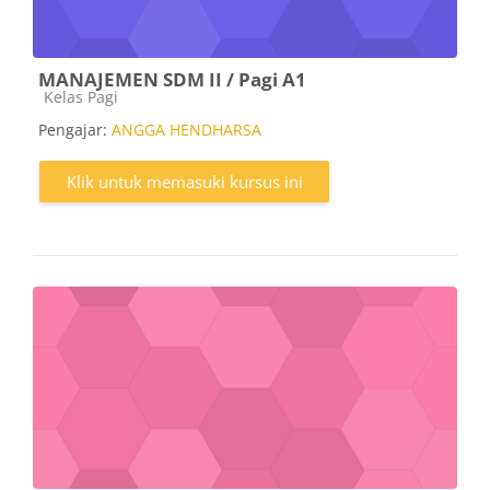
MANAJEMEN SDM II / Pagi A1
Kategori kursus
Kelas Pagi
Pengajar:
ANGGA HENDHARSA
Klik untuk memasuki kursus ini