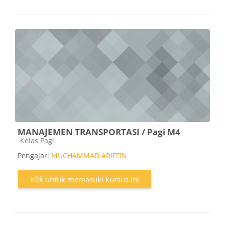
MANAJEMEN TRANSPORTASI / Pagi M4
Kategori kursus
Kelas Pagi
Pengajar:
MUCHAMMAD ARIFFIN
Klik untuk memasuki kursus ini