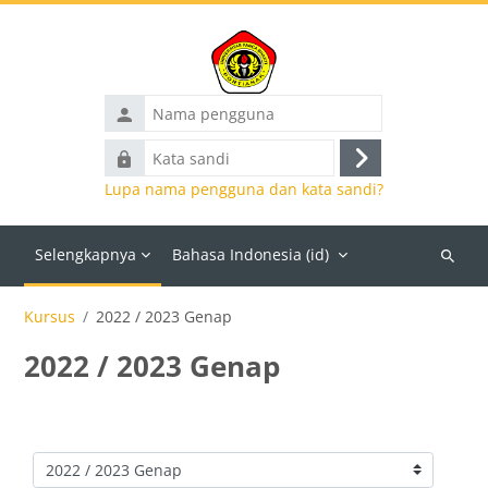
Lewati ke konten utama
Nama
pengguna
Kata
Masuk
sandi
Lupa nama pengguna dan kata sandi?
Selengkapnya
Bahasa Indonesia ‎(id)‎
Cari
kursus
Kursus
2022 / 2023 Genap
2022 / 2023 Genap
Kategori kursus