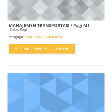
MANAJEMEN TRANSPORTASI / Pagi M1
Kategori kursus
Kelas Pagi
Pengajar:
MAULANA FILANI RIZAL
Klik untuk memasuki kursus ini