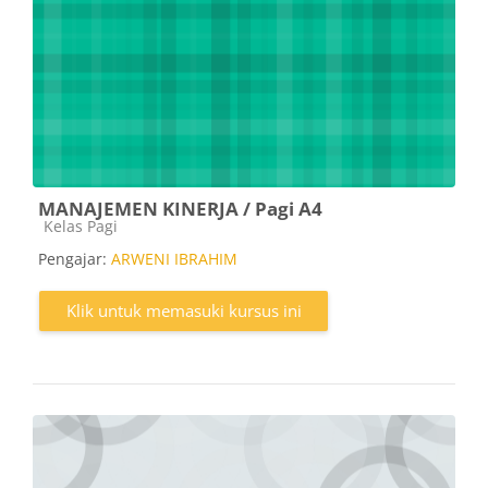
MANAJEMEN KINERJA / Pagi A4
Kategori kursus
Kelas Pagi
Pengajar:
ARWENI IBRAHIM
Klik untuk memasuki kursus ini